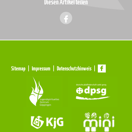
Diesen Artikel teilen
Meta
Sitemap
Impressum
Datenschutzhinweis
Navigation
Navigation
überspringen