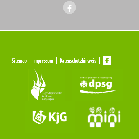
Meta
Sitemap
Impressum
Datenschutzhinweis
Navigation
Navigation
überspringen