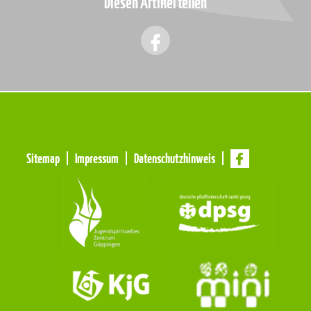
Diesen Artikel teilen
Meta
Sitemap
Impressum
Datenschutzhinweis
Navigation
Navigation
überspringen